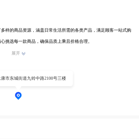
富多样的商品资源，涵盖日常生活所需的各类产品，满足顾客一站式购
心挑选每一款商品，确保品质上乘且价格合理。

展开
让消费者既可轻松在网上下单，享受便捷的配送服务，也能到店实地选
持热情、周到的态度，为顾客答疑解惑，提供贴心的购物建议。

康市东城街道九铃中路2100号三楼
大家齐心协力，不断优化业务流程，提升服务质量。我们以诚信经营为
好口碑，成为东城街道居民信赖的购物平台，为推动电商行业发展贡献
物生活。