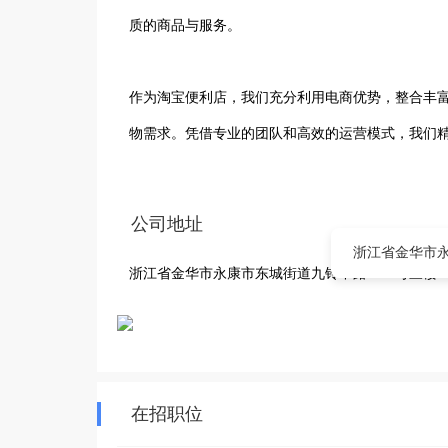
质的商品与服务。

作为淘宝便利店，我们充分利用电商优势，整合丰
物需求。凭借专业的团队和高效的运营模式，我们精
我们注重顾客体验，通过线上线下相结合的方式，
公司地址
购，感受真实的购物氛围。在服务方面，我们始终秉
浙江省金华市永
浙江省金华市永康市东城街道九铃中路2100号三楼
公司规模虽不大，但团队成员充满活力与创造力，
理念，以顾客满意为宗旨，努力在电商领域树立良
自己的一份力量，期待与更多顾客携手共创美好购
在招职位