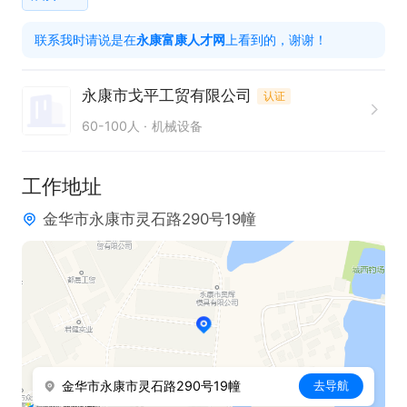
2. 熟悉办公软件操作，具备数据处理能力

联系我时请说是在
永康富康人才网
上看到的，谢谢！
3. 工作细致、有责任心，具备良好沟通能力

4. 有仓库文员工作经验者优先

永康市戈平工贸有限公司
认证
60-100人
机械设备
只需两步,轻松找工作: 1、先点击投简历; 2、再打电
话。联系时请说在富康人才网上看到的!
工作地址
金华市永康市灵石路290号19幢
金华市永康市灵石路290号19幢
去导航