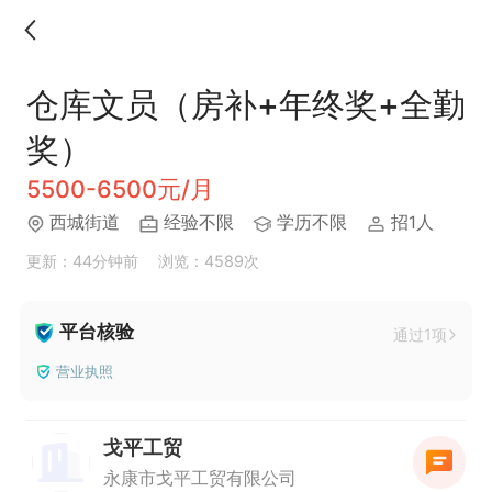
仓库文员（房补+年终奖+全勤
奖）
5500-6500元/月
西城街道
经验不限
学历不限
招1人
更新：44分钟前
浏览：4589次
平台核验
通过1项
营业执照
戈平工贸
永康市戈平工贸有限公司