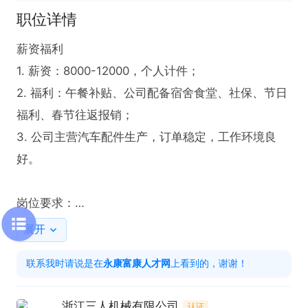
职位详情
薪资福利

1. 薪资：8000-12000，个人计件；

2. 福利：午餐补贴、公司配备宿舍食堂、社保、节日
福利、春节往返报销；

3. 公司主营汽车配件生产，订单稳定，工作环境良
好。

岗位要求：

1.熟悉机械加工工艺，对零部件加工有深入理解。

展开
2.个人计件，能适应两班倒。

联系我时请说是在
永康富康人才网
上看到的，谢谢！
工作内容：

浙江三人机械有限公司
认证