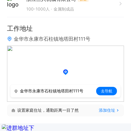
1. 熟练操作数控车床，依据工艺要求完成各类零部件
100-1000人
金属制成品
的加工生产任务。

2. 严格把控产品质量，对加工过程中的尺寸精度、表
工作地址
面质量等进行细致检验。

金华市永康市石柱镇地塔田村111号
只需两步,轻松找工作: 1、先点击投简历; 2、再打电
话。联系时请说在富康人才网上看到的!
金华市永康市石柱镇地塔田村111号
去导航
设置家庭住址，通勤距离一目了然
添加住址