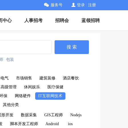
服务号
登录
|
注册
历中心
人事招考
招聘会
蓝领招聘
搜 索
师
包装
子电气
市场销售
建筑装修
酒店餐饮
高级管理
休闲娱乐
医疗保健
环保
网络硬件
IT互联网技术
其他分类
图形开发
数据采集
GIS工程师
Nodejs
开发
脚本开发工程师
Android
ios