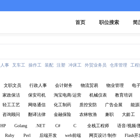
首页
职位搜索
简
人事
叉车工
操作工
装配
注塑
冲床工
外贸业务员
仓库管理
工程
文职文员
行政人事
会计财务
物流贸易
物业管理
电
家政保洁
保安司机
淘宝电商/运营
机械仪表
教育培训
轻工工艺
网络通信
化工制药
质控安防
广告会展
能源
咨询顾问
翻译法律
金融保险
农林牧渔
兼职
大龄工
PHP
Golang
.NET
C#
C
全栈工程师
语音/视频/
Ruby
Perl
后端开发
web前端
网页设计/制作
Flash