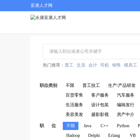
富康人才网
热门推荐：
普工
文员
会计
司机
销售
模具工
职位类别
不限
普工技工
生产/产品研发
百货零售
客户服务
汽车服务
生活服务
设计包装
编辑发行
美容美发
摄影影视
房产中介
职 位
不限
Java
C++
Python
Hadoop
Delphi
Erlang
VB