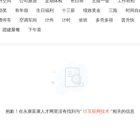
升空间
公司旅游
定期体检
长白班
五险一金
工作轻松
勤奖
有年假
生日福利
十三薪
绩效奖金
三险
时间自
费停车
空调车间
计件
计时
坐班
多劳多得
晋升快
团建聚餐
下午茶
抱歉！在永康富康人才网里没有找到与“
IT互联网技术
”相关的信息