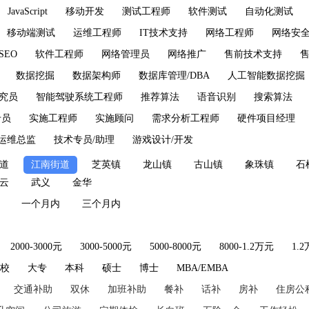
JavaScript
移动开发
测试工程师
软件测试
自动化测试
移动端测试
运维工程师
IT技术支持
网络工程师
网络安
SEO
软件工程师
网络管理员
网络推广
售前技术支持
数据挖掘
数据架构师
数据库管理/DBA
人工智能数据挖掘
究员
智能驾驶系统工程师
推荐算法
语音识别
搜索算法
专员
实施工程师
实施顾问
需求分析工程师
硬件项目经理
运维总监
技术专员/助理
游戏设计/开发
道
江南街道
芝英镇
龙山镇
古山镇
象珠镇
石
云
武义
金华
一个月内
三个月内
2000-3000元
3000-5000元
5000-8000元
8000-1.2万元
1.
技校
大专
本科
硕士
博士
MBA/EMBA
交通补助
双休
加班补助
餐补
话补
房补
住房公