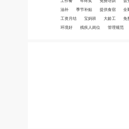
工作餐
年终奖
免费培训
晋
油补
季节补贴
提供食宿
全
工资月结
宝妈班
大龄工
免
环境好
残疾人岗位
管理规范