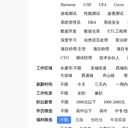
Harmony
U3D
UE4
Cocos
游戏测试
性能测试
渗透测试
系统管理员
DBA
系统安全
数据开发
数据仓库
ETL工程师
深度学习
自然语言处理
算法研
项目经理/主管
项目助理
项目
CTO
测试经理
技术合伙人
工作区域
永康市/不限
东城街道
西城街
方岩镇
西溪镇
舟山镇
缙
刷新时间
不限
今天
三天内
一周内
工作性质
不限
全职
兼职
职位薪资
不限
1000元以下
1000-2000元
学历筛选
不限
高中以下
高中
中专/
福利筛选
不限
五险
包吃住
年底双薪