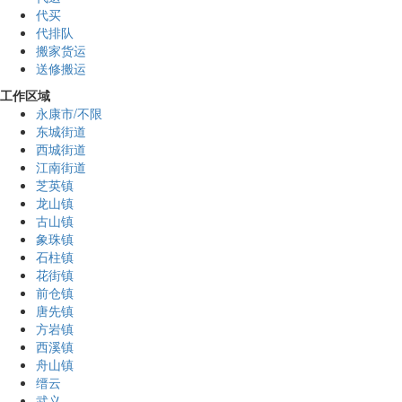
代买
代排队
搬家货运
送修搬运
工作区域
永康市/不限
东城街道
西城街道
江南街道
芝英镇
龙山镇
古山镇
象珠镇
石柱镇
花街镇
前仓镇
唐先镇
方岩镇
西溪镇
舟山镇
缙云
武义