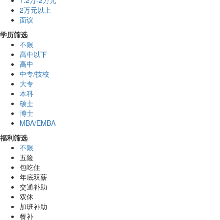
1.2万-2万元
2万元以上
面议
学历筛选
不限
高中以下
高中
中专/技校
大专
本科
硕士
博士
MBA/EMBA
福利筛选
不限
五险
包吃住
年底双薪
交通补助
双休
加班补助
餐补