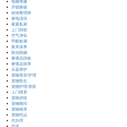
电梯维修
开锁换锁
收纳整理师
家电清洗
家庭私厨
上门回收
空气净化
甲醛检测
家具保养
除虫除龋
奢侈品回收
奢侈品保养
乐器养护
宠物美容/护理
宠物医生
宠物护理/兽医
上门喂养
宠物训练
宠物顾问
宠物相亲
宠物托运
代办理
代送