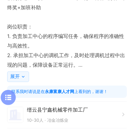
终奖+加班补助

岗位职责：

1. 负责加工中心的程序编写任务，确保程序的准确性
与高效性。

2. 承担加工中心的调机工作，及时处理调机过程中出
现的问题，保障设备正常运行。

3. 依据生产需求，合理安排加工中心的生产任务，提
展开
高生产效率。

联系我时请说是在
永康富康人才网
上看到的，谢谢！
任职要求：

缙云县宁鑫机械零件加工厂
1. 具备编程能力，能够独立完成复杂的程序编写任
10-30人
冶金冶炼业
务。

2. 熟练掌握加工中心调机技术，可快速解决调机过程