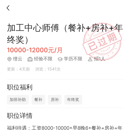
加工中心师傅（餐补+房补+年
终奖）
10000-12000元/月
缙云
经验不限
学历不限
招1人
更新：4天前
浏览：1541次
职位福利
加班补助
餐补
房补
年终奖
职位详情
福利待遇：工资8000-10000+早8晚6+餐补+房补+年