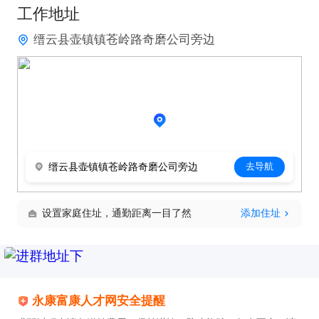
工作地址
中出现的问题。

缙云县壶镇镇苍岭路奇磨公司旁边
只需两步,轻松找工作: 1、先点击投简历; 2、再打电
话。联系时请说在富康人才网上看到的!
缙云县壶镇镇苍岭路奇磨公司旁边
去导航
设置家庭住址，通勤距离一目了然
添加住址
永康富康人才网安全提醒