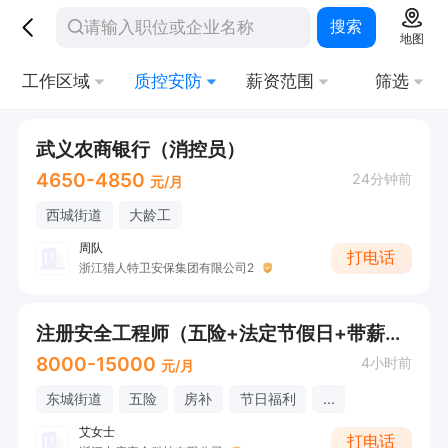
搜索
地图
工作区域
质控安防
薪资范围
筛选
武义农商银行（消控员）
4650-4850
24分钟前
元/月
西城街道
大龄工
周队
打电话
浙江猎人特卫安保集团有限公司2
注册安全工程师（五险+法定节假日+带薪年假）
8000-15000
4小时前
元/月
东城街道
五险
房补
节日福利
...
艾女士
打电话