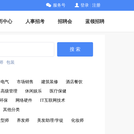
服务号
登录
|
注册
历中心
人事招考
招聘会
蓝领招聘
搜 索
师
包装
子电气
市场销售
建筑装修
酒店餐饮
高级管理
休闲娱乐
医疗保健
环保
网络硬件
IT互联网技术
其他分类
发型师
养发师
美发助理/学徒
化妆师