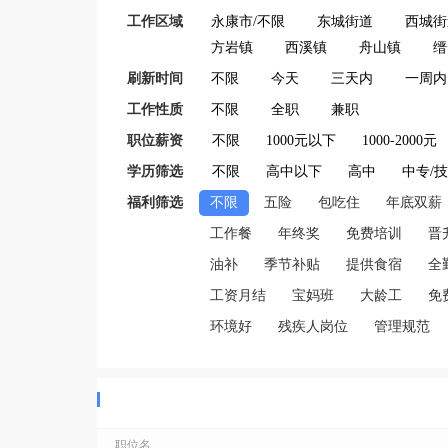
工作区域
永康市/不限
东城街道
西城街
方岩镇
西溪镇
舟山镇
缙
刷新时间
不限
今天
三天内
一周内
工作性质
不限
全职
兼职
职位薪资
不限
1000元以下
1000-2000元
学历筛选
不限
高中以下
高中
中专/
福利筛选
不限
五险
包吃住
年底双薪
工作餐
年终奖
免费培训
晋
油补
季节补贴
提供食宿
全
工资月结
宝妈班
大龄工
免
环境好
残疾人岗位
管理规范
职位名