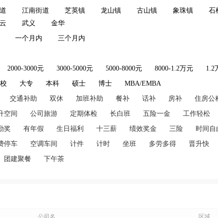
道
江南街道
芝英镇
龙山镇
古山镇
象珠镇
石
云
武义
金华
一个月内
三个月内
2000-3000元
3000-5000元
5000-8000元
8000-1.2万元
1.
技校
大专
本科
硕士
博士
MBA/EMBA
交通补助
双休
加班补助
餐补
话补
房补
住房公
升空间
公司旅游
定期体检
长白班
五险一金
工作轻松
勤奖
有年假
生日福利
十三薪
绩效奖金
三险
时间自
费停车
空调车间
计件
计时
坐班
多劳多得
晋升快
团建聚餐
下午茶
公司名
区域