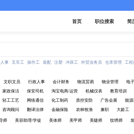
首页
职位搜索
简
人事
叉车工
操作工
装配
注塑
冲床工
外贸业务员
仓库管理
工程
文职文员
行政人事
会计财务
物流贸易
物业管理
电
家政保洁
保安司机
淘宝电商/运营
机械仪表
教育培训
轻工工艺
网络通信
化工制药
质控安防
广告会展
能源
咨询顾问
翻译法律
金融保险
农林牧渔
兼职
大龄工
导师
美容助理/学徒
美体师
美甲师
美睫师
纹绣师