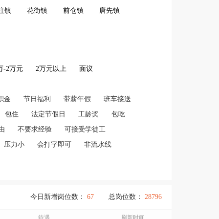
柱镇
花街镇
前仓镇
唐先镇
2万-2万元
2万元以上
面议
积金
节日福利
带薪年假
班车接送
包住
法定节假日
工龄奖
包吃
由
不要求经验
可接受学徒工
压力小
会打字即可
非流水线
今日新增岗位数：
67
总岗位数：
28796
待遇
刷新时间