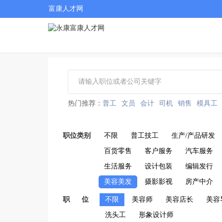
富康人才网
热门推荐：
普工
文员
会计
司机
销售
模具工
职位类别
不限
普工技工
生产/产品研发
百货零售
客户服务
汽车服务
生活服务
设计包装
编辑发行
美容美发
摄影影视
房产中介
职 位
不限
美容师
美容店长
美容
洗头工
形象设计师